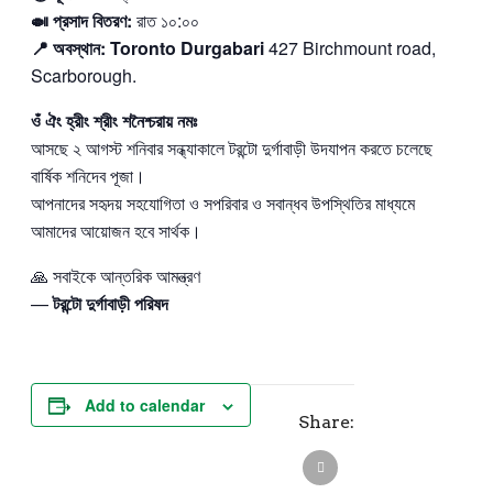
🍛
প্রসাদ বিতরণ:
রাত ১০:০০
📍
অবস্থান:
Toronto Durgabari
427 Birchmount road,
Scarborough.
ওঁ ঐং হ্রীং শ্রীং শনৈশ্চরায় নমঃ
আসছে ২ আগস্ট শনিবার সন্ধ্যাকালে টরন্টো দুর্গাবাড়ী উদযাপন করতে চলেছে
বার্ষিক শনিদেব পূজা।
আপনাদের সহৃদয় সহযোগিতা ও সপরিবার ও সবান্ধব উপস্থিতির মাধ্যমে
আমাদের আয়োজন হবে সার্থক।
🙏 সবাইকে আন্তরিক আমন্ত্রণ
—
টরন্টো দুর্গাবাড়ী পরিষদ
Add to calendar
Share: