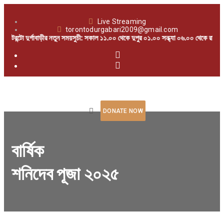
Live Streaming
torontodurgabari2009@gmail.com
টরন্টো দুর্গাবাড়ীর নতুন সময়সুচী: সকাল ১১.০০ থেকে দুপুর ০১.০০ সন্ধ্যা ০৬.০০ থেকে রাত ০৮
DONATE NOW
বার্ষিক
শনিদেব পূজা ২০২৫