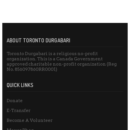
ABOUT TORONTO DURGABARI
Toronto Durgabari is a religious no-profit
organization. This is a Canada Government
approved charitable non-profit organization (Reg
No. 856097860RR0001)
QUICK LINKS
Donate
E-Transfer
Become A Volunteer